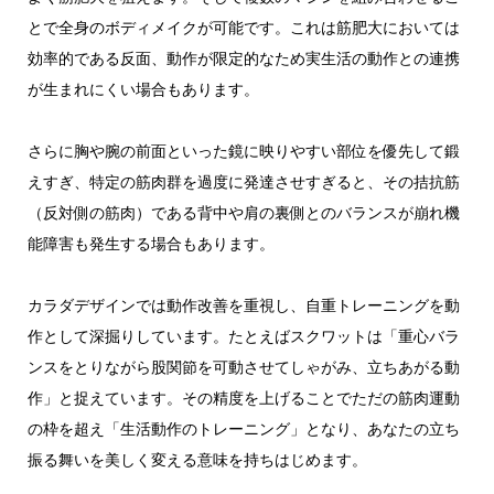
とで全身のボディメイクが可能です。これは筋肥大においては
効率的である反面、動作が限定的なため実生活の動作との連携
が生まれにくい場合もあります。
さらに胸や腕の前面といった鏡に映りやすい部位を優先して鍛
えすぎ、特定の筋肉群を過度に発達させすぎると、その拮抗筋
（反対側の筋肉）である背中や肩の裏側とのバランスが崩れ機
能障害も発生する場合もあります。
カラダデザインでは動作改善を重視し、自重トレーニングを動
作として深掘りしています。たとえばスクワットは「重心バラ
ンスをとりながら股関節を可動させてしゃがみ、立ちあがる動
作」と捉えています。その精度を上げることでただの筋肉運動
の枠を超え「生活動作のトレーニング」となり、あなたの立ち
振る舞いを美しく変える意味を持ちはじめます。