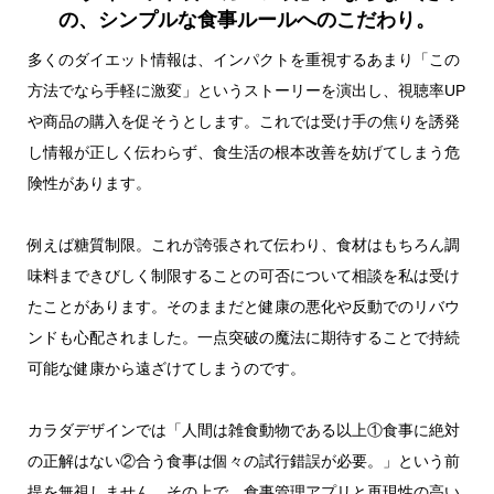
の、シンプルな食事ルールへのこだわり。
多くのダイエット情報は、インパクトを重視するあまり「この
方法でなら手軽に激変」というストーリーを演出し、視聴率UP
や商品の購入を促そうとします。これでは受け手の焦りを誘発
し情報が正しく伝わらず、食生活の根本改善を妨げてしまう危
険性があります。
例えば糖質制限。これが誇張されて伝わり、食材はもちろん調
味料まできびしく制限することの可否について相談を私は受け
たことがあります。そのままだと健康の悪化や反動でのリバウ
ンドも心配されました。一点突破の魔法に期待することで持続
可能な健康から遠ざけてしまうのです。
カラダデザインでは「人間は雑食動物である以上①食事に絶対
の正解はない②合う食事は個々の試行錯誤が必要。」という前
提を無視しません。その上で、食事管理アプリと再現性の高い