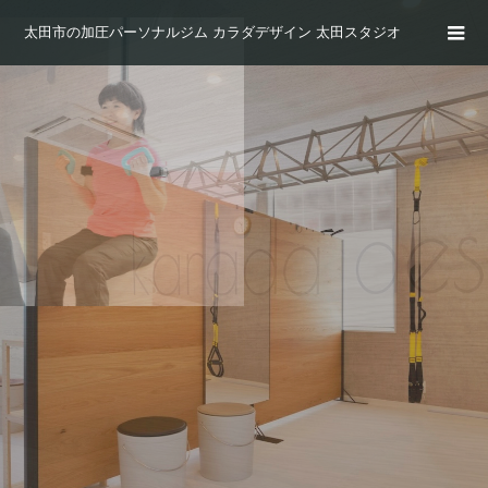
太田市の加圧パーソナルジム カラダデザイン 太田スタジオ
三日坊主で運動が続かない
というあなたも
「20分パーソナル」ならOK
「継続」は地味だけど最強のメソッド