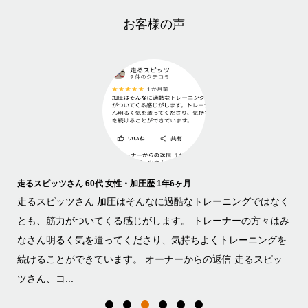
お客様の声
走るスピッツさん 60代 女性・加圧歴 1年6ヶ月
マキ
くら
走るスピッツさん 加圧はそんなに過酷なトレーニングではなく
マ
しま
とも、筋力がついてくる感じがします。 トレーナーの方々はみ
ー
なさん明るく気を遣ってくださり、気持ちよくトレーニングを
足
続けることができています。 オーナーからの返信 走るスピッ
な
ツさん、コ...
軽減